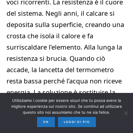
voci ricorrenti. La resistenza è il cuore
del sistema. Negli anni, il calcare si
deposita sulla superficie, creando una
crosta che isola il calore e fa
surriscaldare l’elemento. Alla lunga la
resistenza si brucia. Quando ciò
accade, la lancetta del termometro
resta bassa perché l’acqua non riceve
energia. La soluzione è sostituire la
Utilizziamo i cookie per essere sicuri che tu possa avere la
resistenza. Non è un intervento
migliore esperienza sul nostro sito. Se continui ad utilizzare
questo sito noi assumiamo che tu ne sia felice.
impossibile ma richiede di svuotare il
OK
LEGGI DI PIÙ
serbatoio, staccare la corrente e