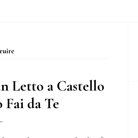
P
S
ruire
 Letto a Castello
 Fai da Te