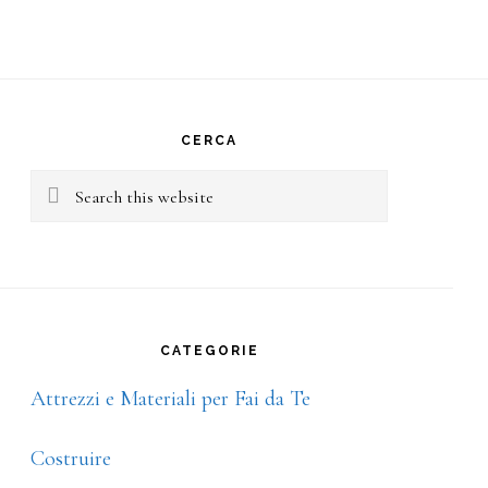
rimary
idebar
CERCA
Search
this
website
CATEGORIE
Attrezzi e Materiali per Fai da Te
Costruire