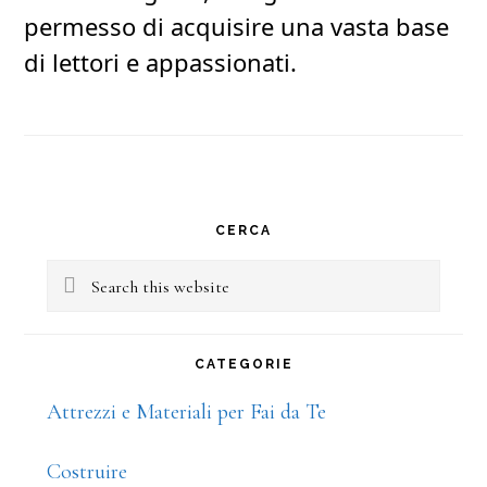
permesso di acquisire una vasta base
di lettori e appassionati.
Primary
CERCA
Sidebar
Search
this
website
CATEGORIE
Attrezzi e Materiali per Fai da Te
Costruire