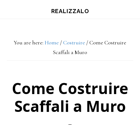
Skip
Skip
Skip
REALIZZALO
to
to
to
main
primary
footer
content
sidebar
You are here:
Home
/
Costruire
/
Come Costruire
Scaffali a Muro
Come Costruire
Scaffali a Muro