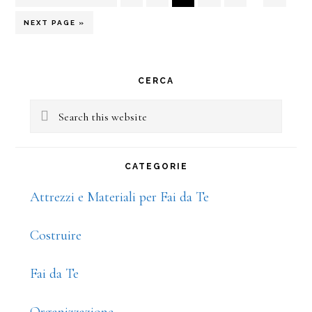
TO
pages
GO
NEXT PAGE »
TO
omitted
Primary
CERCA
Sidebar
Search
this
website
CATEGORIE
Attrezzi e Materiali per Fai da Te
Costruire
Fai da Te