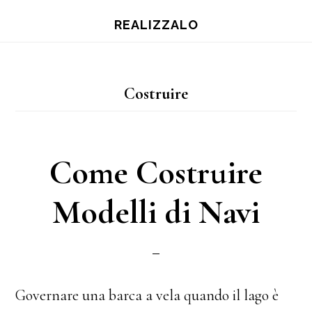
Skip
Skip
Skip
REALIZZALO
to
to
to
main
primary
footer
content
sidebar
Costruire
Come Costruire
Modelli di Navi
Governare una barca a vela quando il lago è