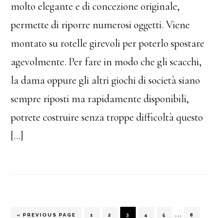
molto elegante e di concezione originale,
permette di riporre numerosi oggetti. Viene
montato su rotelle girevoli per poterlo spostare
agevolmente. Per fare in modo che gli scacchi,
la dama oppure gli altri giochi di società siano
sempre riposti ma rapidamente disponibili,
potrete costruire senza troppe difficoltà questo
[…]
Interim
…
GO
PAGE
PAGE
PAGE
PAGE
PAGE
PAGE
«
PREVIOUS PAGE
1
2
3
4
5
8